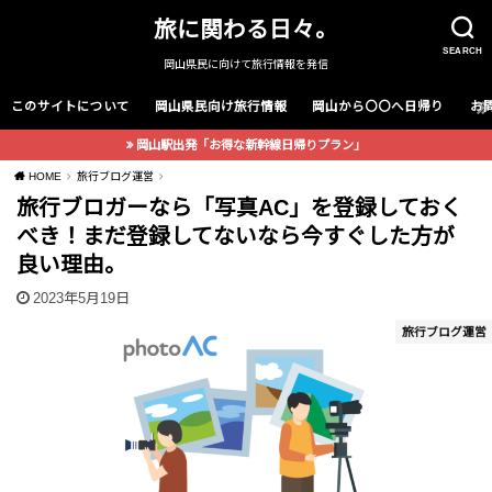
旅に関わる日々。
SEARCH
岡山県民に向けて旅行情報を発信
このサイトについて
岡山県民向け旅行情報
岡山から〇〇へ日帰り
お
岡山駅出発「お得な新幹線日帰りプラン」
HOME
旅行ブログ運営
旅行ブロガーなら「写真AC」を登録しておく
べき！まだ登録してないなら今すぐした方が
良い理由。
2023年5月19日
旅行ブログ運営