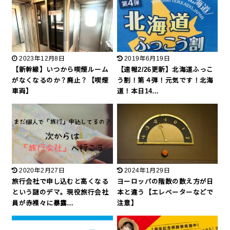
2023年12月8日
2019年6月19日
【新幹線】いつから喫煙ルーム
【速報2/26更新】北海道ふっこ
がなくなるのか？廃止？【喫煙
う割！第４弾！元気です！北海
車両】
道！本日14…
2020年2月27日
2024年1月29日
旅行会社で申し込むと高くなる
ヨーロッパの階数の数え方が日
という謎のデマ。現役旅行会社
本と違う【エレベーターなどで
員が赤裸々に暴露…
注意】