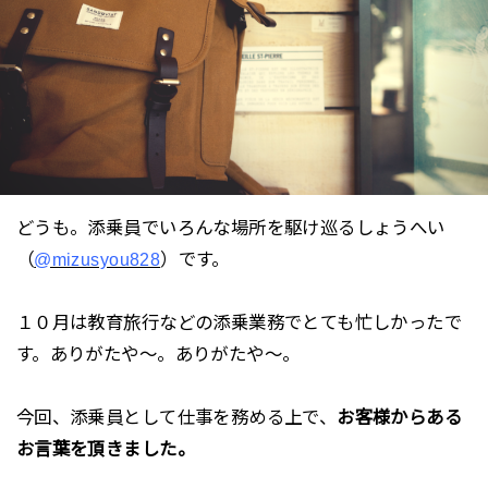
どうも。添乗員でいろんな場所を駆け巡るしょうへい
（
@mizusyou828
）です。
１０月は教育旅行などの添乗業務でとても忙しかったで
す。ありがたや～。ありがたや～。
今回、添乗員として仕事を務める上で、
お客様から
ある
お言葉
を頂きました。