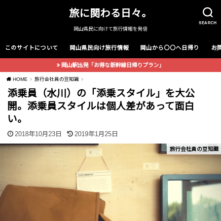
旅に関わる日々。
SEARCH
岡山県民に向けて旅行情報を発信
このサイトについて
岡山県民向け旅行情報
岡山から〇〇へ日帰り
お
岡山駅出発「お得な新幹線日帰りプラン」
HOME
旅行会社員の豆知識
添乗員（水川）の「添乗スタイル」を大公
開。添乗員スタイルは個人差があって面白
い。
2018年10月23日
2019年1月25日
旅行会社員の豆知識