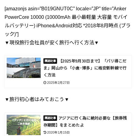
[amazonjs asin=”B019GNUT0C” locale=”JP” title=”Anker
PowerCore 10000 (10000mAh 最小最軽量 大容量 モバイ
ルバッテリー) iPhone&Android対応 *2018年8月時点 (ブラ
ック)”]
▼現役旅行会社員が安く旅行へ行く方法▼
【2025年9月30日まで】「バリ得こだ
ま」岡山から「小倉･博多」に格安新幹線で行
く方法
2025年2月27日
▼旅行初心者はみておこう▼
アジアに行く為に絶対必要な【旅券残
存期間】をまとめたよ
2020年1月15日