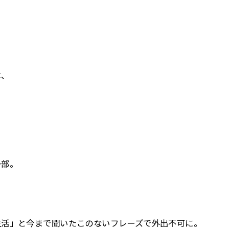
。
は、
一部。
生活」と今まで聞いたこのないフレーズで外出不可に。