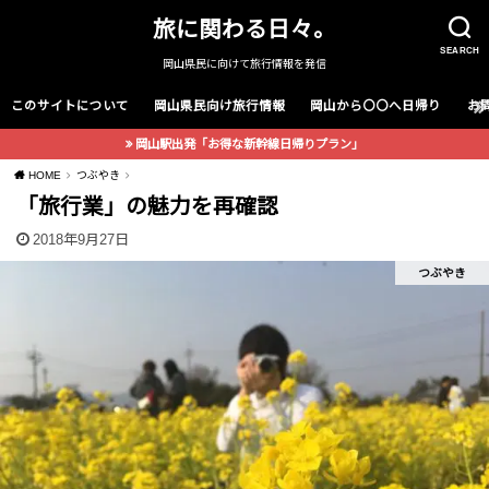
旅に関わる日々。
SEARCH
岡山県民に向けて旅行情報を発信
このサイトについて
岡山県民向け旅行情報
岡山から〇〇へ日帰り
お
岡山駅出発「お得な新幹線日帰りプラン」
HOME
つぶやき
「旅行業」の魅力を再確認
2018年9月27日
つぶやき