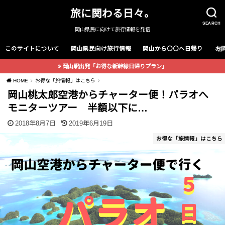
旅に関わる日々。
SEARCH
岡山県民に向けて旅行情報を発信
このサイトについて
岡山県民向け旅行情報
岡山から〇〇へ日帰り
お
岡山駅出発「お得な新幹線日帰りプラン」
HOME
お得な「旅情報」はこちら
岡山桃太郎空港からチャーター便！パラオへ
モニターツアー 半額以下に…
2018年8月7日
2019年6月19日
お得な「旅情報」はこちら