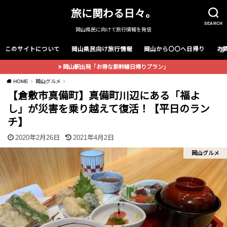
旅に関わる日々。
SEARCH
岡山県民に向けて旅行情報を発信
このサイトについて
岡山県民向け旅行情報
岡山から〇〇へ日帰り
お
岡山駅出発「お得な新幹線日帰りプラン」
HOME
岡山グルメ
【倉敷市真備町】真備町川辺にある「福よ
し」が災害を乗り越えて復活！【平日のラン
チ】
2020年2月26日
2021年4月2日
岡山グルメ