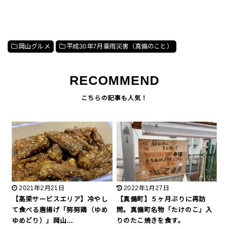
岡山グルメ
平成30年7月豪雨災害（真備のこと）
RECOMMEND
2021年2月21日
2022年1月27日
【高梁サービスエリア】冷やし
【真備町】５ヶ月ぶりに再訪
て食べる唐揚げ「努努鶏（ゆめ
問。真備町名物「たけのこ」入
ゆめどり）」岡山…
りのたこ焼きを食す。