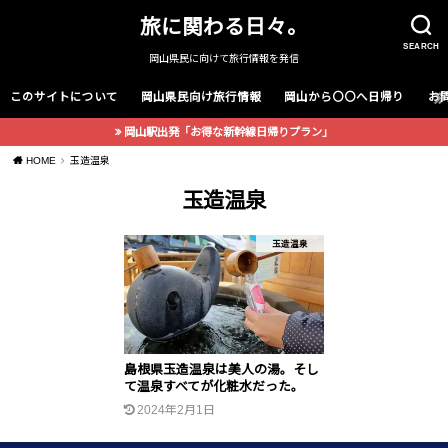
旅に関わる日々。
SEARCH
岡山県民に向けて旅行情報を発信
このサイトについて
岡山県民向け旅行情報
岡山から〇〇へ日帰り
お
岡山駅出発「お得な新幹線日帰りプラン」
HOME
玉造温泉
玉造温泉
玉造温泉
島根県玉造温泉は美人の湯。そし
て温泉すべてが化粧水だった。
2024年2月1日