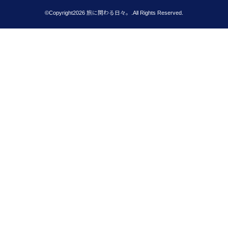
©Copyright2026
旅に関わる日々。
.All Rights Reserved.