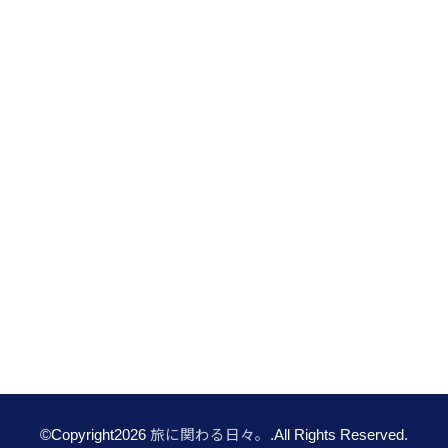
©Copyright2026
旅に関わる日々。
.All Rights Reserved.