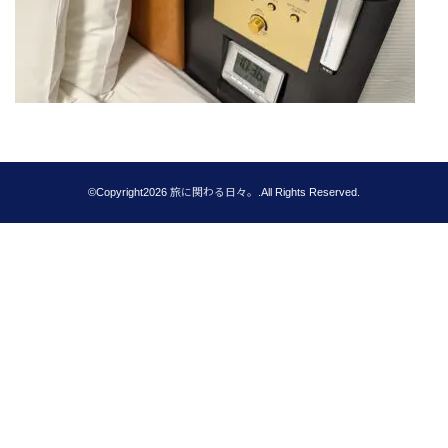
©Copyright2026
旅に関わる日々。
.All Rights Reserved.