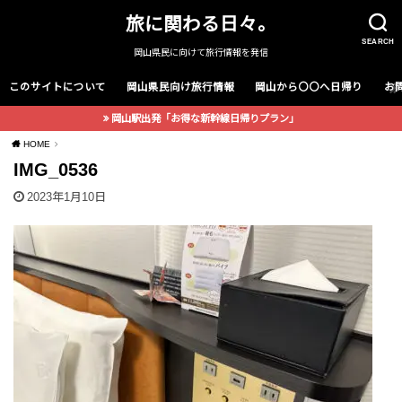
旅に関わる日々。
SEARCH
岡山県民に向けて旅行情報を発信
このサイトについて
岡山県民向け旅行情報
岡山から〇〇へ日帰り
お
岡山駅出発「お得な新幹線日帰りプラン」
HOME
IMG_0536
2023年1月10日