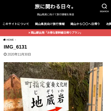
旅に関わる日々。
SEARCH
岡山県民に向けて旅行情報を発信
このサイトについて
岡山県民向け旅行情報
岡山から〇〇へ日帰り
お
岡山駅出発「お得な新幹線日帰りプラン」
HOME
IMG_6131
2020年11月30日