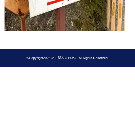
©Copyright2026
旅に関わる日々。
.All Rights Reserved.