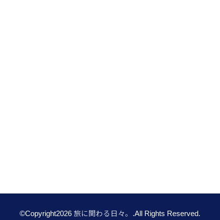
©Copyright2026
旅に関わる日々。
.All Rights Reserved.