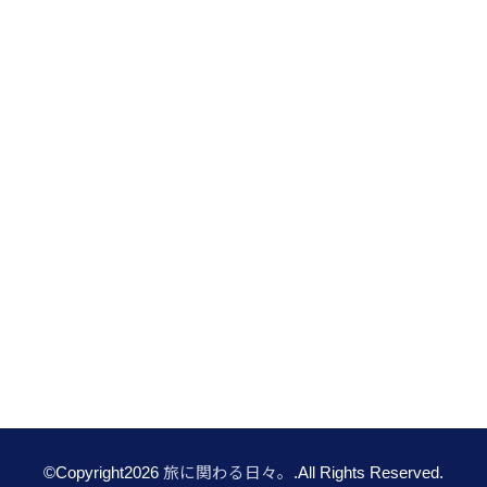
©Copyright2026
旅に関わる日々。
.All Rights Reserved.