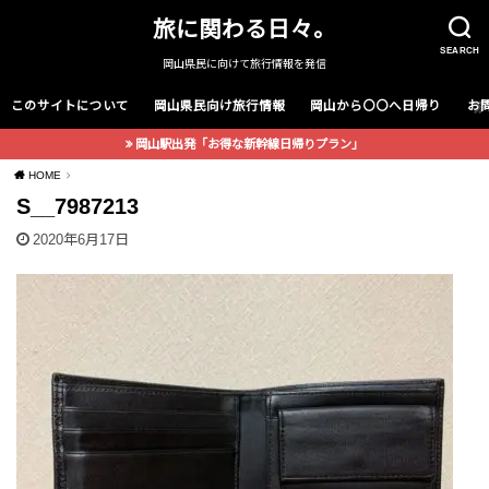
旅に関わる日々。
SEARCH
岡山県民に向けて旅行情報を発信
このサイトについて
岡山県民向け旅行情報
岡山から〇〇へ日帰り
お
岡山駅出発「お得な新幹線日帰りプラン」
HOME
S__7987213
2020年6月17日