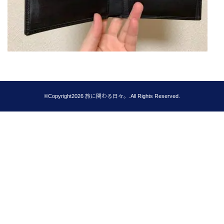
©Copyright2026
旅に関わる日々。
.All Rights Reserved.