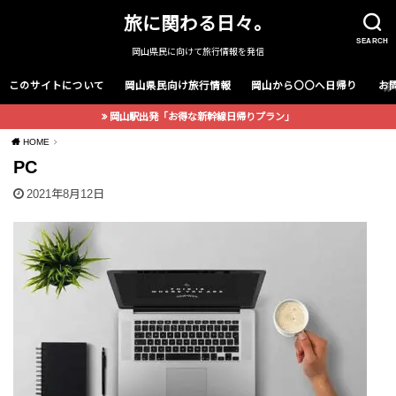
旅に関わる日々。
SEARCH
岡山県民に向けて旅行情報を発信
このサイトについて
岡山県民向け旅行情報
岡山から〇〇へ日帰り
お
岡山駅出発「お得な新幹線日帰りプラン」
HOME
PC
2021年8月12日