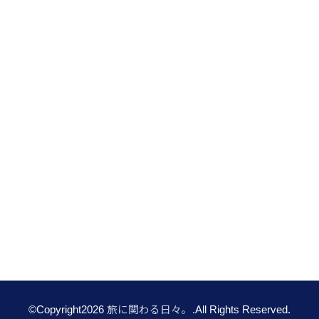
©Copyright2026
旅に関わる日々。
.All Rights Reserved.