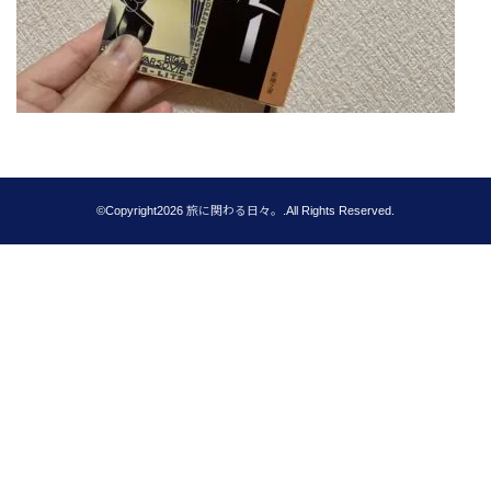
©Copyright2026
旅に関わる日々。
.All Rights Reserved.