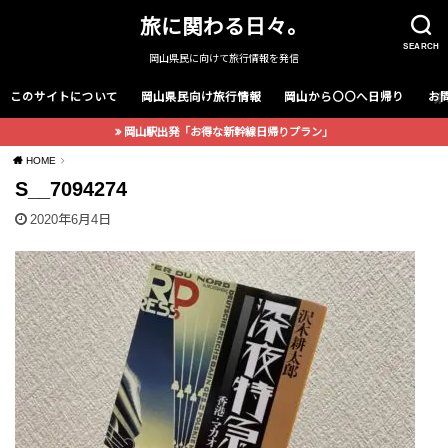
旅に関わる日々。
SEARCH
岡山県民に向けて旅行情報を発信
このサイトについて
岡山県民向け旅行情報
岡山から〇〇へ日帰り
お
岡山駅出発「お得な新幹線日帰りプラン」
HOME
S__7094274
2020年6月4日