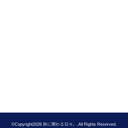
©Copyright2026
旅に関わる日々。
.All Rights Reserved.