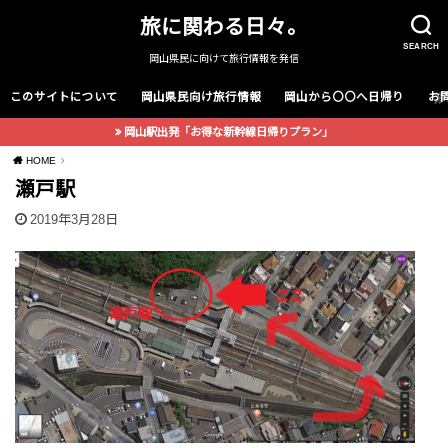
旅に関わる日々。
SEARCH
岡山県民に向けて旅行情報を発信
このサイトについて
岡山県民向け旅行情報
岡山から〇〇へ日帰り
お
岡山駅出発「お得な新幹線日帰りプラン」
HOME
瀬戸駅
2019年3月28日