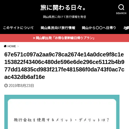
旅に関わる日々。
SEARCH
岡山県民に向けて旅行情報を発信
このサイトについて
岡山県民向け旅行情報
岡山から〇〇へ日帰り
お
岡山駅出発「お得な新幹線日帰りプラン」
HOME
67e571c097a2aa9c78ca2674e14a0dce9f8c1e
153822f43406c480de596e6de296ce5112b4b9
77dd14835cd983f217fe481586f0da743f0ac7c
ac432db6af16e
2019年8月23日