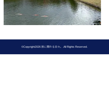
©Copyright2026
旅に関わる日々。
.All Rights Reserved.