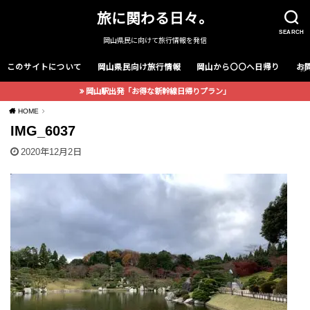
旅に関わる日々。
SEARCH
岡山県民に向けて旅行情報を発信
このサイトについて
岡山県民向け旅行情報
岡山から〇〇へ日帰り
お
岡山駅出発「お得な新幹線日帰りプラン」
HOME
IMG_6037
2020年12月2日