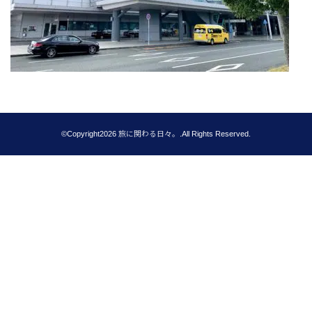
©Copyright2026
旅に関わる日々。
.All Rights Reserved.