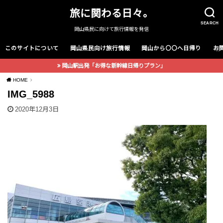
旅に関わる日々。
SEARCH
岡山県民に向けて旅行情報を発信
このサイトについて
岡山県民向け旅行情報
岡山から〇〇へ日帰り
お
岡山駅出発「お得な新幹線日帰りプラン」
HOME
IMG_5988
2020年12月3日