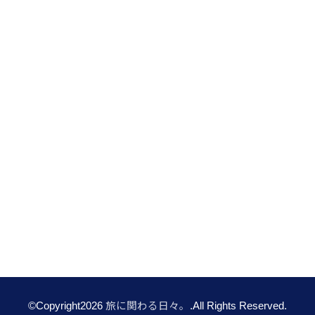
©Copyright2026
旅に関わる日々。
.All Rights Reserved.