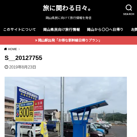
旅に関わる日々。
SEARCH
岡山県民に向けて旅行情報を発信
このサイトについて
岡山県民向け旅行情報
岡山から〇〇へ日帰り
お
岡山駅出発「お得な新幹線日帰りプラン」
HOME
S__20127755
2019年8月23日