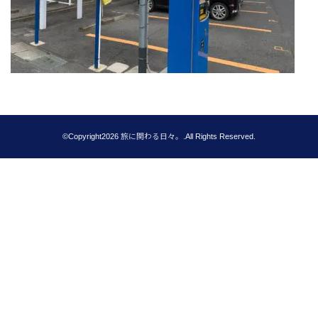
©Copyright2026
旅に関わる日々。
.All Rights Reserved.