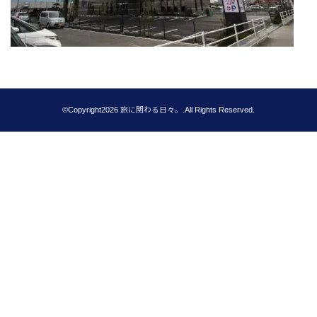
©Copyright2026
旅に関わる日々。
.All Rights Reserved.