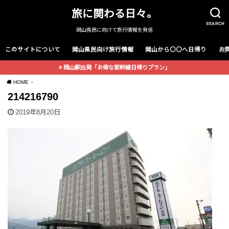
旅に関わる日々。
SEARCH
岡山県民に向けて旅行情報を発信
このサイトについて
岡山県民向け旅行情報
岡山から〇〇へ日帰り
お
岡山駅出発「お得な新幹線日帰りプラン」
HOME
214216790
2019年8月20日