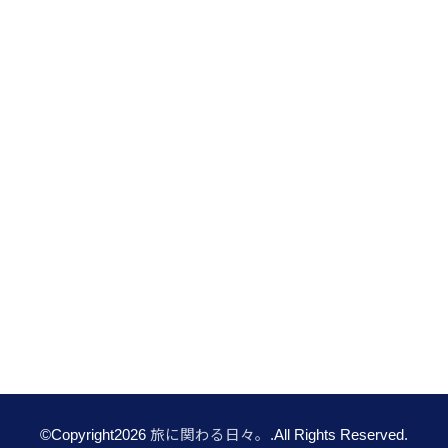
©Copyright2026
旅に関わる日々。
.All Rights Reserved.