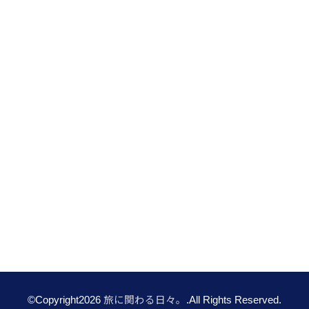
©Copyright2026
旅に関わる日々。
.All Rights Reserved.