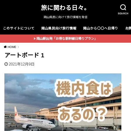
旅に関わる日々。
SEARCH
岡山県民に向けて旅行情報を発信
このサイトについて
岡山県民向け旅行情報
岡山から〇〇へ日帰り
お
岡山駅出発「お得な新幹線日帰りプラン」
HOME
アートボード 1
2021年12月9日