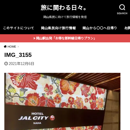
旅に関わる日々。
SEARCH
岡山県民に向けて旅行情報を発信
このサイトについて
岡山県民向け旅行情報
岡山から〇〇へ日帰り
お
岡山駅出発「お得な新幹線日帰りプラン」
HOME
IMG_3155
2021年12月6日