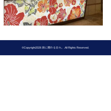
©Copyright2026
旅に関わる日々。
.All Rights Reserved.