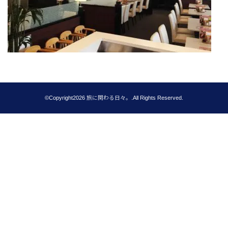
©Copyright2026
旅に関わる日々。
.All Rights Reserved.