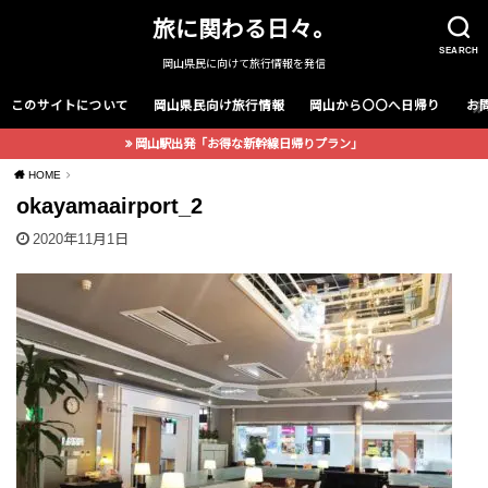
旅に関わる日々。
SEARCH
岡山県民に向けて旅行情報を発信
このサイトについて
岡山県民向け旅行情報
岡山から〇〇へ日帰り
お
岡山駅出発「お得な新幹線日帰りプラン」
HOME
okayamaairport_2
2020年11月1日