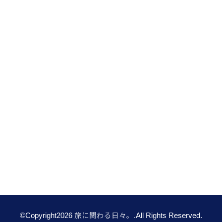
©Copyright2026
旅に関わる日々。
.All Rights Reserved.