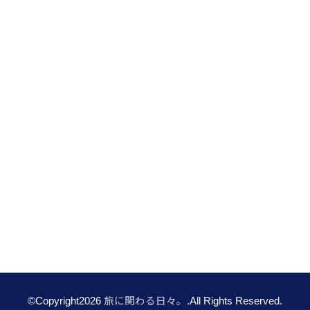
©Copyright2026
旅に関わる日々。
.All Rights Reserved.