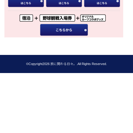
©Copyright2026
旅に関わる日々。
.All Rights Reserved.