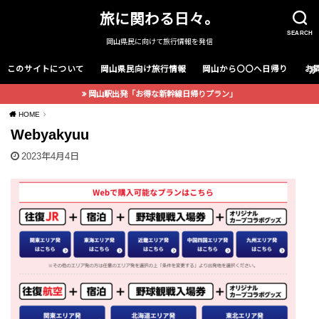
旅に関わる日々。
SEARCH
岡山県民に向けて旅行情報を発信
このサイトについて
岡山県民向け旅行情報
岡山から〇〇へ日帰り
お
岡山駅出発「お得な新幹線日帰りプラン」
HOME
Webyakyuu
2023年4月4日