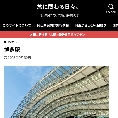
旅に関わる日々。
SEARCH
岡山県民に向けて旅行情報を発信
このサイトについて
岡山県民向け旅行情報
岡山から〇〇へ日帰り
お
岡山駅出発「お得な新幹線日帰りプラン」
HOME
博多駅
2023年9月30日