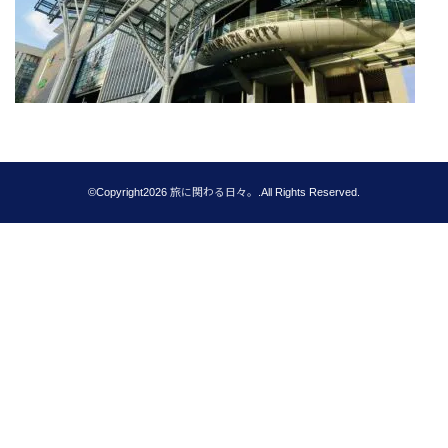
©Copyright2026
旅に関わる日々。
.All Rights Reserved.