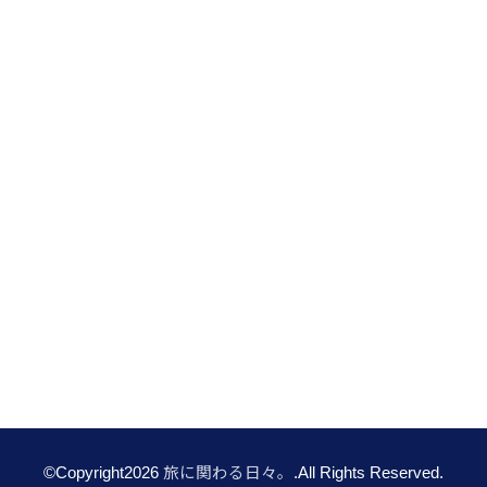
©Copyright2026
旅に関わる日々。
.All Rights Reserved.