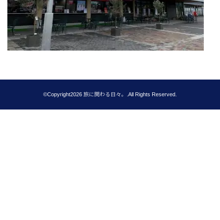
©Copyright2026
旅に関わる日々。
.All Rights Reserved.