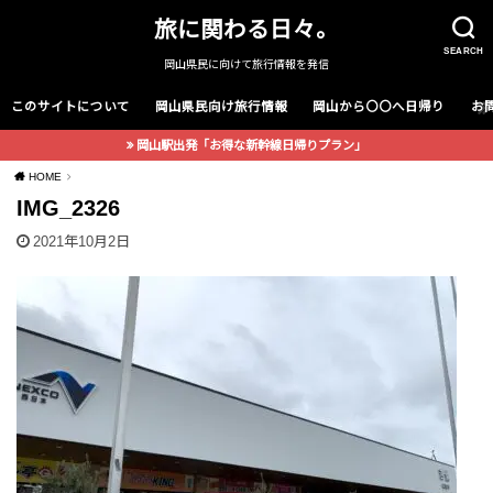
旅に関わる日々。
SEARCH
岡山県民に向けて旅行情報を発信
このサイトについて
岡山県民向け旅行情報
岡山から〇〇へ日帰り
お
岡山駅出発「お得な新幹線日帰りプラン」
HOME
IMG_2326
2021年10月2日