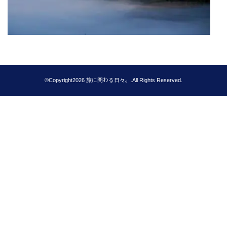
©Copyright2026
旅に関わる日々。
.All Rights Reserved.