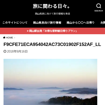
旅に関わる日々。
SEARCH
岡山県民に向けて旅行情報を発信
このサイトについて
岡山県民向け旅行情報
岡山から〇〇へ日帰り
お
岡山駅出発「お得な新幹線日帰りプラン」
HOME
F9CFE71ECA954042AC73C01902F152AF_LL
2018年9月16日