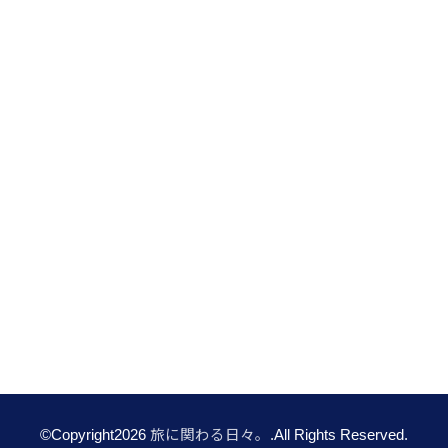
©Copyright2026
旅に関わる日々。
.All Rights Reserved.