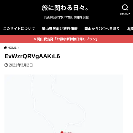
旅に関わる日々。
SEARCH
岡山県民に向けて旅行情報を発信
このサイトについて
岡山県民向け旅行情報
岡山から〇〇へ日帰り
お
岡山駅出発「お得な新幹線日帰りプラン」
HOME
EvWzrQRVgAAKiL6
2021年3月2日