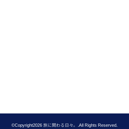
©Copyright2026
旅に関わる日々。
.All Rights Reserved.