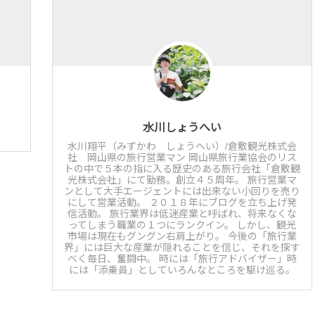
水川しょうへい
水川翔平（みずかわ しょうへい）/倉敷観光株式会
社 岡山県の旅行営業マン 岡山県旅行業協会のリス
トの中で５本の指に入る歴史のある旅行会社「倉敷観
光株式会社」にて勤務。創立４５周年。 旅行営業マ
ンとして大手エージェントには出来ない小回りを売り
にして営業活動。 ２０１８年にブログを立ち上げ発
信活動。 旅行業界は低迷産業と呼ばれ、将来なくな
ってしまう職業の１つにランクイン。 しかし、観光
市場は現在もグングン右肩上がり。 今後の「旅行業
界」には巨大な産業が隠れることを信じ、それを探す
べく毎日、奮闘中。 時には「旅行アドバイザー」時
には「添乗員」としていろんなところを駆け巡る。