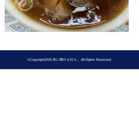
©Copyright2026
旅に関わる日々。
.All Rights Reserved.