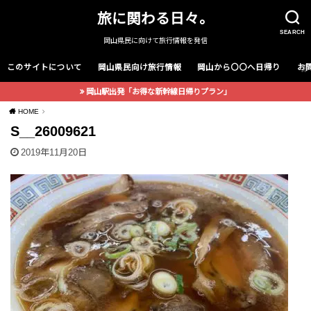
旅に関わる日々。
SEARCH
岡山県民に向けて旅行情報を発信
このサイトについて
岡山県民向け旅行情報
岡山から〇〇へ日帰り
お
岡山駅出発「お得な新幹線日帰りプラン」
HOME
S__26009621
2019年11月20日