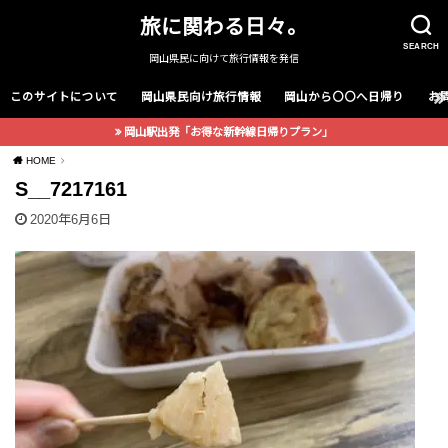
旅に関わる日々。
SEARCH
岡山県民に向けて旅行情報を発信
このサイトについて
岡山県民向け旅行情報
岡山から〇〇へ日帰り
お
岡山駅出発「お得な新幹線日帰りプラン」
HOME
S__7217161
2020年6月6日