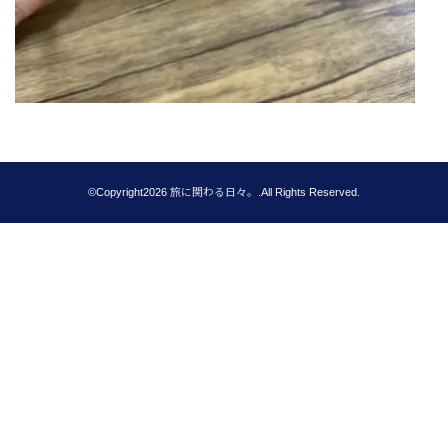
©Copyright2026
旅に関わる日々。
.All Rights Reserved.