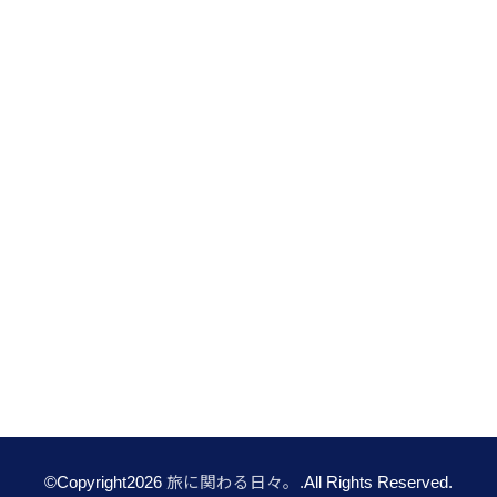
©Copyright2026
旅に関わる日々。
.All Rights Reserved.