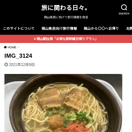
旅に関わる日々。
SEARCH
岡山県民に向けて旅行情報を発信
このサイトについて
岡山県民向け旅行情報
岡山から〇〇へ日帰り
お
岡山駅出発「お得な新幹線日帰りプラン」
HOME
IMG_3124
2021年12月9日