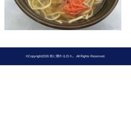
©Copyright2026
旅に関わる日々。
.All Rights Reserved.