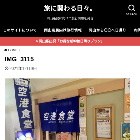
旅に関わる日々。
SEARCH
岡山県民に向けて旅行情報を発信
このサイトについて
岡山県民向け旅行情報
岡山から〇〇へ日帰り
お
岡山駅出発「お得な新幹線日帰りプラン」
HOME
IMG_3115
2021年12月9日