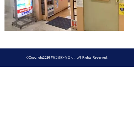
©Copyright2026
旅に関わる日々。
.All Rights Reserved.