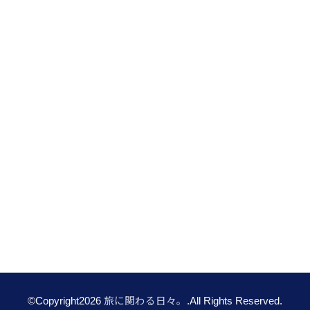
©Copyright2026
旅に関わる日々。
.All Rights Reserved.