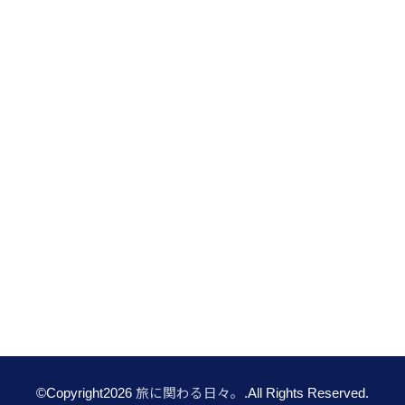
©Copyright2026
旅に関わる日々。
.All Rights Reserved.