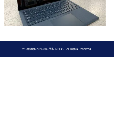
©Copyright2026
旅に関わる日々。
.All Rights Reserved.