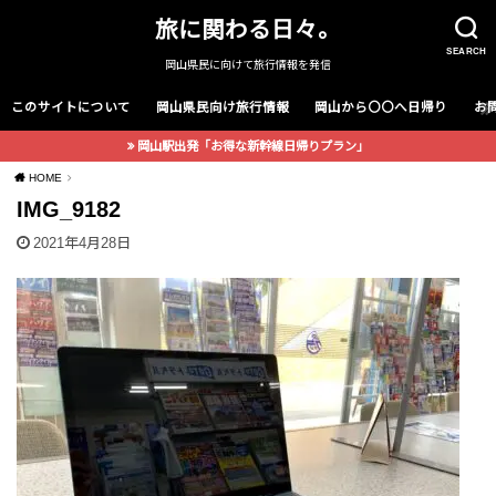
旅に関わる日々。
SEARCH
岡山県民に向けて旅行情報を発信
このサイトについて
岡山県民向け旅行情報
岡山から〇〇へ日帰り
お
岡山駅出発「お得な新幹線日帰りプラン」
HOME
IMG_9182
2021年4月28日