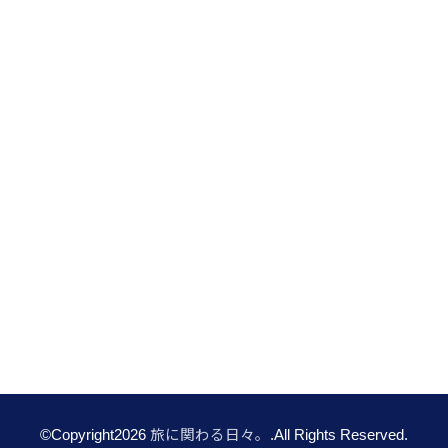
©Copyright2026
旅に関わる日々。
.All Rights Reserved.