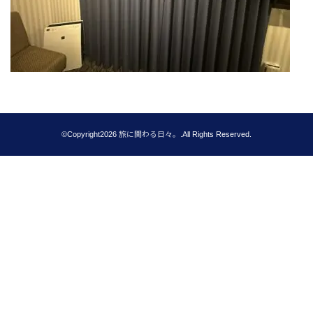
©Copyright2026
旅に関わる日々。
.All Rights Reserved.