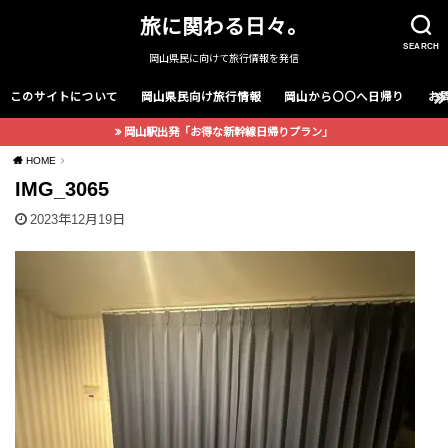
旅に関わる日々。
SEARCH
岡山県民に向けて旅行情報を発信
このサイトについて
岡山県民向け旅行情報
岡山から〇〇へ日帰り
お
岡山駅出発「お得な新幹線日帰りプラン」
HOME
IMG_3065
2023年12月19日