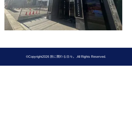
©Copyright2026
旅に関わる日々。
.All Rights Reserved.