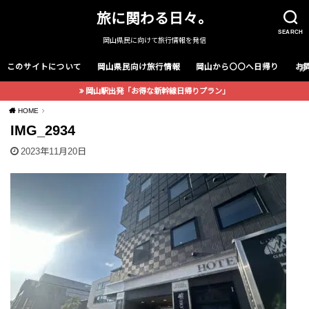
旅に関わる日々。
SEARCH
岡山県民に向けて旅行情報を発信
このサイトについて
岡山県民向け旅行情報
岡山から〇〇へ日帰り
お
岡山駅出発「お得な新幹線日帰りプラン」
HOME
IMG_2934
2023年11月20日